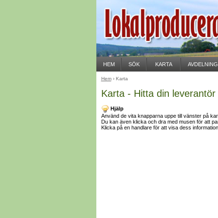
HEM
SÖK
KARTA
AVDELNIN
Hem
› Karta
Karta - Hitta din leverantör
Hjälp
Använd de vita knapparna uppe till vänster på karta
Du kan även klicka och dra med musen för att pa
Klicka på en handlare för att visa dess information