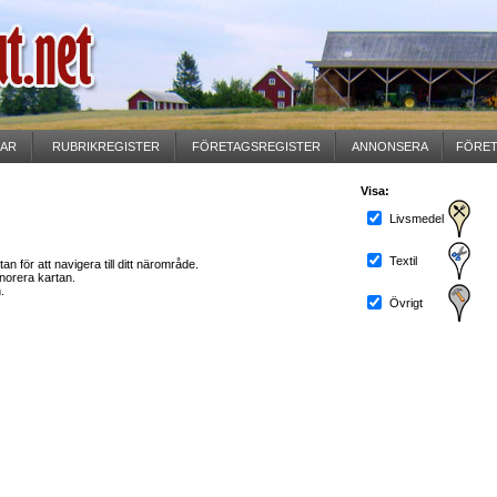
GAR
RUBRIKREGISTER
FÖRETAGSREGISTER
ANNONSERA
FÖRET
Visa:
Livsmedel
Textil
n för att navigera till ditt närområde.
norera kartan.
.
Övrigt