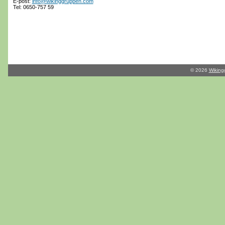
E-post:
info@wikinggruppen.com
Tel: 0650-757 59
© 2026
Wiking