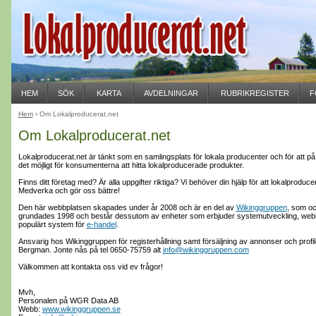
HEM
SÖK
KARTA
AVDELNINGAR
RUBRIKREGISTER
F
Hem
› Om Lokalproducerat.net
Om Lokalproducerat.net
Lokalproducerat.net är tänkt som en samlingsplats för lokala producenter och för att på 
det möjligt för konsumenterna att hitta lokalproducerade produkter.
Finns ditt företag med? Är alla uppgifter riktiga? Vi behöver din hjälp för att lokalproduce
Medverka och gör oss bättre!
Den här webbplatsen skapades under år 2008 och är en del av
Wikinggruppen
, som oc
grundades 1998 och består dessutom av enheter som erbjuder systemutveckling, webh
populärt system för
e-handel
.
Ansvarig hos Wikinggruppen för registerhållning samt försäljning av annonser och profil
Bergman. Jonte nås på tel 0650-75759 alt
info@wikinggruppen.com
Välkommen att kontakta oss vid ev frågor!
Mvh,
Personalen på WGR Data AB
Webb:
www.wikinggruppen.se