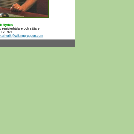
ik Byden
 registerhållare och säljare
50-75769
karl-erik@wikinggruppen.com