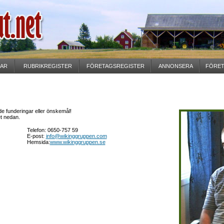
GAR
RUBRIKREGISTER
FÖRETAGSREGISTER
ANNONSERA
FÖRET
 funderingar eller önskemål!
et nedan.
Telefon: 0650-757 59
E-post:
info@wikinggruppen.com
Hemsida:
www.wikinggruppen.se