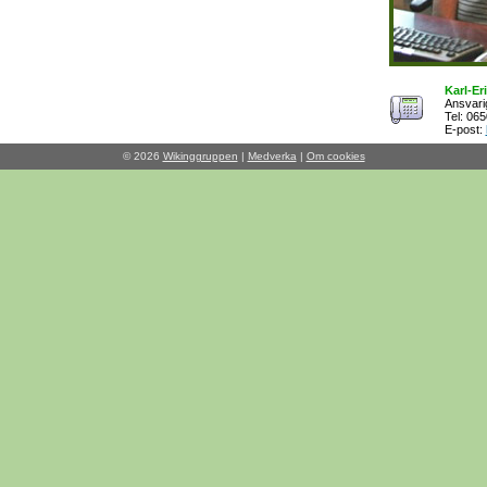
Karl-Er
Ansvarig
Tel: 06
E-post:
© 2026
Wikinggruppen
|
Medverka
|
Om cookies