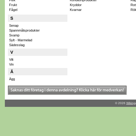
Fisk
Konditoriprodukter
Rap
Frukt
Kryddor
Rot
Fågel
Kvarnar
Rök
S
Senap
Spannmålsprodukter
Svamp
Sylt - Marmelad
Sädesslag
V
Vilt
Vin
Ä
Ägg
© 2026
Wiking