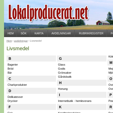
HEM
SÖK
KARTA
AVDELNINGAR
RUBRIKREGISTER
F
Hem
›
avdelningar
› Livsmedel
Livsmedel
Köt
B
G
M
Bagerier
Glass
Bröd
Godis
Mej
Bär
Grönsaker
Mjö
Gårdsbutik
C
O
H
Charkprodukter
Ost
Honung
Ost
D
I
P
Delikatesser
Drycker
Internetbutik - hemleverans
Pot
F
K
R