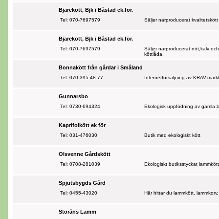
Bjärekött, Bjk i Båstad ek.för.
Tel: 070-7697579
Säljer närproducerat kvalitetskött
Bjärekött, Bjk i Båstad ek.för.
Tel: 070-7697579
Säljer närproducerat nöt,kalv och
köttlåda.
Bonnakött från gårdar i Småland
Tel: 070-395 48 77
Internetförsäljning av KRAV-märkt
Gunnarsbo
Tel: 0730-694324
Ekologisk uppfödning av gamla lan
Kaprifolkött ek för
Tel: 031-476030
Butik med ekologiskt kött
Olsvenne Gårdskött
Tel: 0708-281039
Ekologiskt butiksstyckat lammkött
Spjutsbygds Gård
Tel: 0455-43020
Här hittar du lammkött, lammkorv
Storåns Lamm