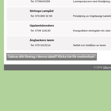
Tel: 0739443268
Lammproducent med försäljning a
Sörhoga Lantgård
Tel: 070-669 32 66
Försäljning av högklassigt kalvköt
Upplandsbondens
Tel: 0708 119130
Kravgodkänt ekologiskt nöt-,kalv
Ängbackens lamm
Tel: 070-3115214
Helfall och köttlådor av lamm
© 2026
Wiking