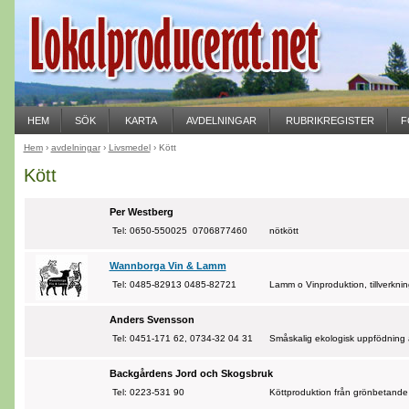
HEM
SÖK
KARTA
AVDELNINGAR
RUBRIKREGISTER
F
Hem
›
avdelningar
›
Livsmedel
› Kött
Kött
Per Westberg
Tel: 0650-550025 0706877460
nötkött
Wannborga Vin & Lamm
Tel: 0485-82913 0485-82721
Lamm o Vinproduktion, tillverknin
Anders Svensson
Tel: 0451-171 62, 0734-32 04 31
Småskalig ekologisk uppfödning 
Backgårdens Jord och Skogsbruk
Tel: 0223-531 90
Köttproduktion från grönbetande 