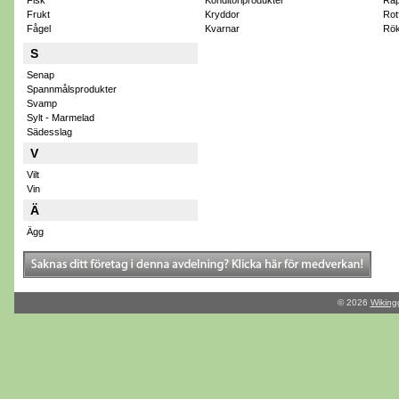
Fisk
Konditoriprodukter
Rap
Frukt
Kryddor
Rot
Fågel
Kvarnar
Rök
S
Senap
Spannmålsprodukter
Svamp
Sylt - Marmelad
Sädesslag
V
Vilt
Vin
Ä
Ägg
© 2026
Wiking