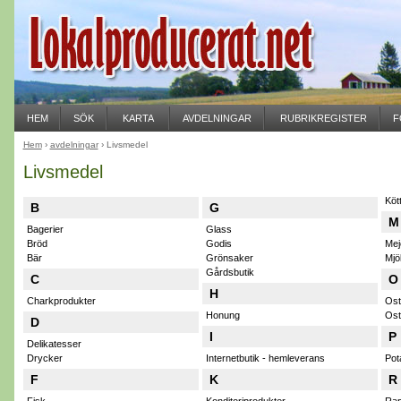
HEM
SÖK
KARTA
AVDELNINGAR
RUBRIKREGISTER
F
Hem
›
avdelningar
› Livsmedel
Livsmedel
Köt
B
G
M
Bagerier
Glass
Bröd
Godis
Mej
Bär
Grönsaker
Mjö
Gårdsbutik
C
O
H
Charkprodukter
Ost
Honung
Ost
D
I
P
Delikatesser
Drycker
Internetbutik - hemleverans
Pot
F
K
R