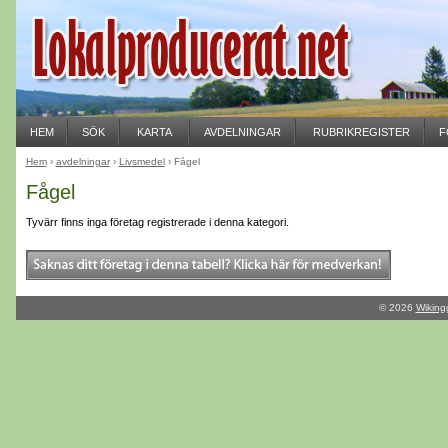
HEM
SÖK
KARTA
AVDELNINGAR
RUBRIKREGISTER
F
Hem
›
avdelningar
›
Livsmedel
› Fågel
Fågel
Tyvärr finns inga företag registrerade i denna kategori.
© 2026
Wiking