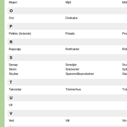
Mejeri
Mjöl
Möb
O
Ost
Ostkaka
P
Pellets (bränsle)
Potatis
Pre
R
Rapsolja
Rotfrukter
Rök
S
Senap
Smedjor
Sv
Skinn
Snickerier
Syl
Skyltar
Spannmålsprodukter
Säd
T
Takstolar
Timmerhus
Trä
U
Ull
V
Ved
Vilt
Vin