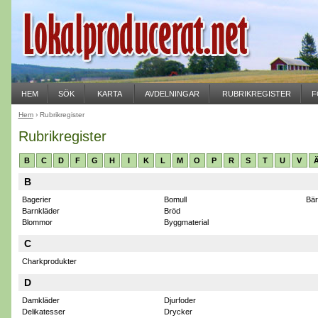
HEM
SÖK
KARTA
AVDELNINGAR
RUBRIKREGISTER
F
Hem
› Rubrikregister
Rubrikregister
B
C
D
F
G
H
I
K
L
M
O
P
R
S
T
U
V
B
Bagerier
Bomull
Bär
Barnkläder
Bröd
Blommor
Byggmaterial
C
Charkprodukter
D
Damkläder
Djurfoder
Delikatesser
Drycker