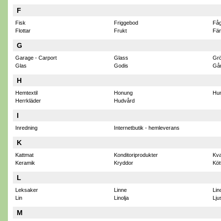
F
Fisk
Friggebod
Fåg
Flottar
Frukt
Fär
G
Garage - Carport
Glass
Gr
Glas
Godis
Går
H
Hemtextil
Honung
Hu
Herrkläder
Hudvård
I
Inredning
Internetbutik - hemleverans
K
Kattmat
Konditoriprodukter
Kva
Keramik
Kryddor
Köt
L
Leksaker
Linne
Lin
Lin
Linolja
Lju
M