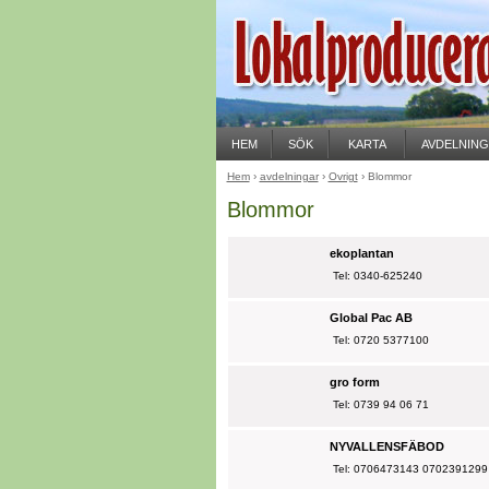
HEM
SÖK
KARTA
AVDELNIN
Hem
›
avdelningar
›
Övrigt
› Blommor
Blommor
ekoplantan
Tel: 0340-625240
Global Pac AB
Tel: 0720 5377100
gro form
Tel: 0739 94 06 71
NYVALLENSFÄBOD
Tel: 0706473143 0702391299