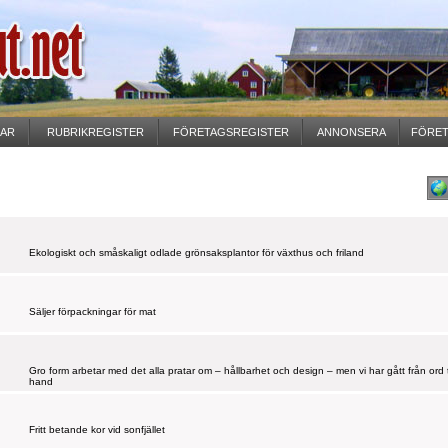
GAR
RUBRIKREGISTER
FÖRETAGSREGISTER
ANNONSERA
FÖRET
Ekologiskt och småskaligt odlade grönsaksplantor för växthus och friland
Säljer förpackningar för mat
Gro form arbetar med det alla pratar om – hållbarhet och design – men vi har gått från ord ti
hand
Fritt betande kor vid sonfjället