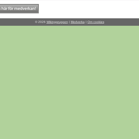
© 2026
Wikinggruppen
|
Medverka
|
Om cookies