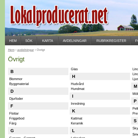
HEM
SÖK
KARTA
AVDELNINGAR
RUBRIKREGISTER
F
Hem
›
avdelningar
› Övrigt
Övrigt
Glas
Lino
B
Lino
H
Blommor
Lju
Byggmaterial
Hudvård
M
Hundmat
D
Möb
I
Djurfoder
P
Inredning
F
Pel
K
Flottar
Pre
Friggebod
Kattmat
S
Färg
Keramik
Sky
G
L
Sme