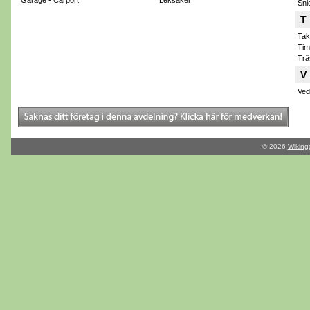
Garage - Carport
Leksaker
Sni
T
Tak
Tim
Trä
V
Ved
© 2026
Wiking