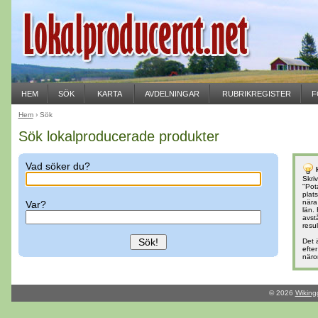
HEM
SÖK
KARTA
AVDELNINGAR
RUBRIKREGISTER
F
Hem
› Sök
Sök lokalproducerade produkter
Vad söker du?
Skri
"Pota
plat
nära
Var?
län.
avst
resul
Det 
efter
näro
© 2026
Wiking