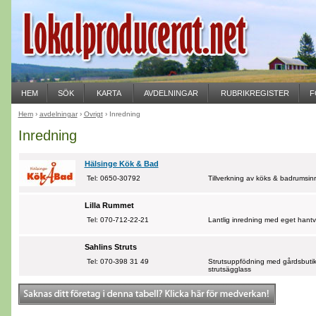
HEM
SÖK
KARTA
AVDELNINGAR
RUBRIKREGISTER
F
Hem
›
avdelningar
›
Övrigt
› Inredning
Inredning
Hälsinge Kök & Bad
Tel: 0650-30792
Tillverkning av köks & badrumsin
Lilla Rummet
Tel: 070-712-22-21
Lantlig inredning med eget hantverk
Sahlins Struts
Tel: 070-398 31 49
Strutsuppfödning med gårdsbutik 
strutsägglass