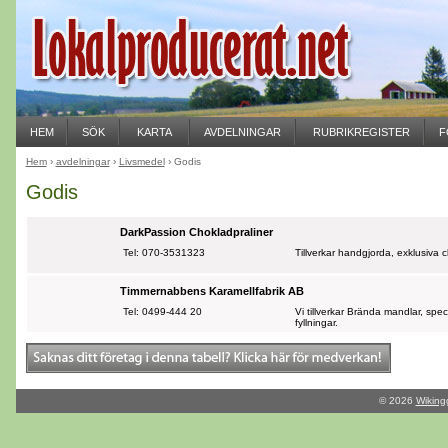
HEM
SÖK
KARTA
AVDELNINGAR
RUBRIKREGISTER
F
Hem
›
avdelningar
›
Livsmedel
› Godis
Godis
DarkPassion Chokladpraliner
Tel: 070-3531323
Tillverkar handgjorda, exklusiva 
Timmernabbens Karamellfabrik AB
Tel: 0499-444 20
Vi tillverkar Brända mandlar, spe
fyllningar.
© 2026
Wiking