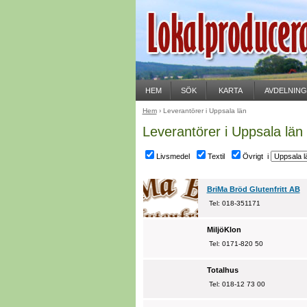
HEM
SÖK
KARTA
AVDELNIN
Hem
› Leverantörer i Uppsala län
Leverantörer i Uppsala län
Livsmedel
Textil
Övrigt i
BriMa Bröd Glutenfritt AB
Tel: 018-351171
MiljöKlon
Tel: 0171-820 50
Totalhus
Tel: 018-12 73 00