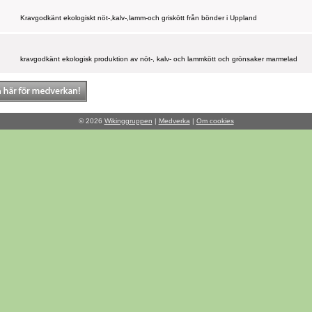
Kravgodkänt ekologiskt nöt-,kalv-,lamm-och griskött från bönder i Uppland
kravgodkänt ekologisk produktion av nöt-, kalv- och lammkött och grönsaker marmelad
© 2026
Wikinggruppen
|
Medverka
|
Om cookies