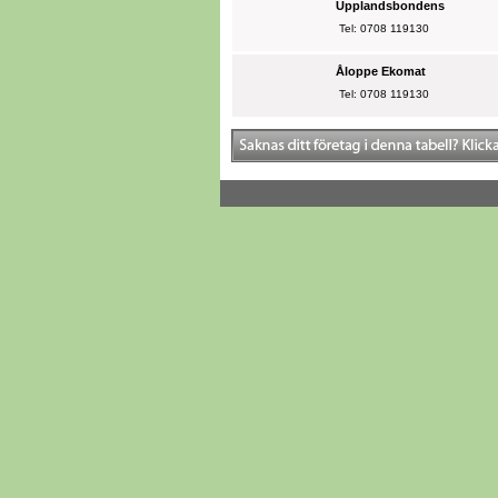
Upplandsbondens
Tel: 0708 119130
Åloppe Ekomat
Tel: 0708 119130