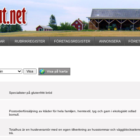
GAR
RUBRIKREGISTER
FÖRETAGSREGISTER
ANNONSERA
FÖRET
Specialister på glutenfritt bröd
Postorderförsäljning av kläder för hela familjen, hemtextil, tyg och garn i ekologiskt odlad
bomull.
Totalhus är en husleverantör med en egen tillverkning av husstommar och väggblockseleme
trä.