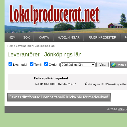
HEM
SÖK
KARTA
AVDELNINGAR
RUBRIKREGISTER
F
Hem
› Leverantörer i Jönköpings län
Leverantörer i Jönköpings län
Livsmedel
Textil
Övrigt i
Falla spelt-& bagarbod
Tel: 0140-61093, 070-6271207
Gårdsbageri, KRAVmärkt speltbröd
© 2026
Wiking