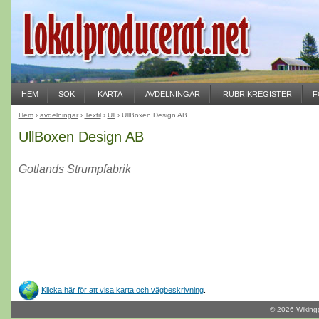
HEM
SÖK
KARTA
AVDELNINGAR
RUBRIKREGISTER
F
Hem
›
avdelningar
›
Textil
›
Ull
› UllBoxen Design AB
UllBoxen Design AB
Gotlands Strumpfabrik
Klicka här för att visa karta och vägbeskrivning
.
© 2026
Wiking