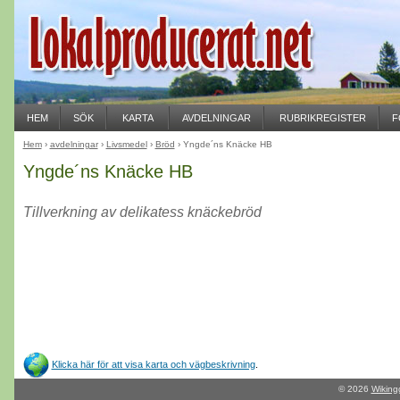
HEM
SÖK
KARTA
AVDELNINGAR
RUBRIKREGISTER
F
Hem
›
avdelningar
›
Livsmedel
›
Bröd
› Yngde´ns Knäcke HB
Yngde´ns Knäcke HB
Tillverkning av delikatess knäckebröd
Klicka här för att visa karta och vägbeskrivning
.
© 2026
Wiking