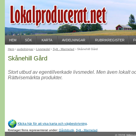
HEM
SÖK
KARTA
AVDELNINGAR
RUBRIKREGISTER
F
Hem
›
avdelningar
›
Livsmedel
›
Sylt - Marmelad
› Skånehill Gård
Skånehill Gård
Stort utbud av egentillverkade livsmedel. Men även lokalt o
Rättvisemärkta produkter.
Klicka här för att visa karta och vägbeskrivning
.
företaget finns representerat under:
Gårdsbutik
,
Sylt - Marmelad
.
© 2026
Wiking