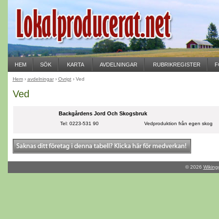
HEM
SÖK
KARTA
AVDELNINGAR
RUBRIKREGISTER
F
Hem
›
avdelningar
›
Övrigt
› Ved
Ved
Backgårdens Jord Och Skogsbruk
Tel: 0223-531 90
Vedproduktion från egen skog
© 2026
Wiking