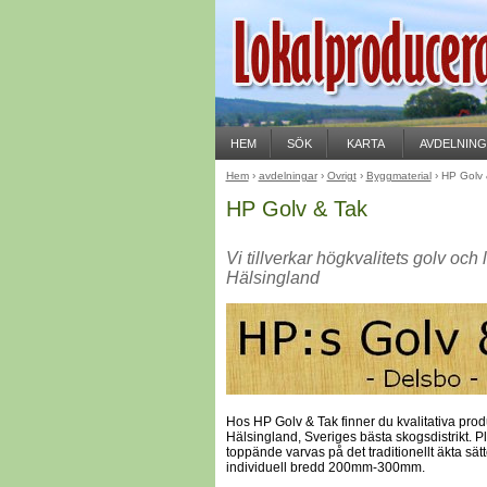
HEM
SÖK
KARTA
AVDELNIN
Hem
›
avdelningar
›
Övrigt
›
Byggmaterial
› HP Golv 
HP Golv & Tak
Vi tillverkar högkvalitets golv och
Hälsingland
Hos HP Golv & Tak finner du kvalitativa prod
Hälsingland, Sveriges bästa skogsdistrikt. P
toppände varvas på det traditionellt äkta sätt
individuell bredd 200mm-300mm.