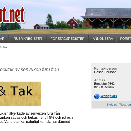
GAR
RUBRIKREGISTER
FÖRETAGSREGISTER
ANNONSERA
FÖRET
& Tak
Kontaktperson
 locktak av senvuxen furu från
Hasse Persson
Adress
Bondebo 2642
82060 Delsbo
Webbplats
Skriv ut
|
Tipsa en
ukter tillverkade av senvuxen furu från
lanken sågas och torkas ner till 8% och rot och
et. Varje planka, naturligt konisk, har därmed