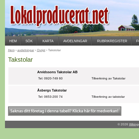
HEM
SÖK
KARTA
AVDELNINGAR
RUBRIKREGISTER
F
Hem
›
avdelningar
›
Övrigt
› Takstolar
Takstolar
Arvidssons Takstolar AB
Tel: 0920-749 60
Tillverkning av Takstolar
Åsbergs Takstolar
Tel: 0653-200 74
Tillverkning av takstolar
© 2026
Wiking